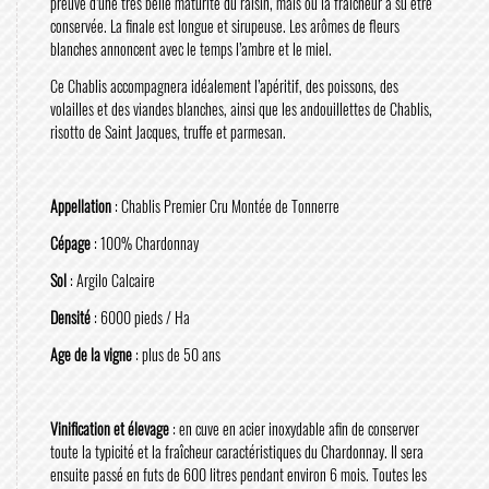
preuve d’une très belle maturité du raisin, mais où la fraicheur a su être
conservée. La finale est longue et sirupeuse. Les arômes de fleurs
blanches annoncent avec le temps l’ambre et le miel.
Ce Chablis accompagnera idéalement l’apéritif, des poissons, des
volailles et des viandes blanches, ainsi que les andouillettes de Chablis,
risotto de Saint Jacques, truffe et parmesan.
Appellation
: Chablis Premier Cru Montée de Tonnerre
Cépage
: 100% Chardonnay
Sol
: Argilo Calcaire
Densité
: 6000 pieds / Ha
Age de la vigne
: plus de 50 ans
Vinification et élevage
: en cuve en acier inoxydable afin de conserver
toute la typicité et la fraîcheur caractéristiques du Chardonnay. Il sera
ensuite passé en futs de 600 litres pendant environ 6 mois. Toutes les