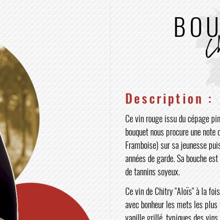
BO
Ch
Description :
Ce vin rouge issu du cépage pino
bouquet nous procure une note d
Framboise) sur sa jeunesse puis 
années de garde. Sa bouche est 
de tannins soyeux.
Ce vin de Chitry "Aloïs" à la f
avec bonheur les mets les plus f
vanille grillé, typiques des vin